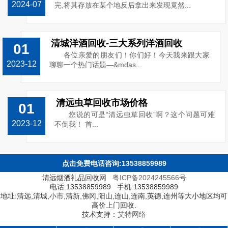
2024-07
完,将其存放在某个地反后拿出来发现竟然...
清城洋酒回收-三大系列洋酒回收
01
各位亲爱的朋友们！你们好！今天我来跟大家
2023-12
聊聊一个热门话题—&mdas...
清远虫草回收市场价格
01
您说的可是“清远虫草回收”啊？这个问题可难
2023-12
不倒我！ 首...
点击免费电话咨询:13538859989
清远烟酒礼品回收网
粤ICP备2024245566号
电话:13538859989 手机:13538859989
地址:清远,清城,小市,清新,佛冈,阳山,连山,连南,英德,连州等大小地区均可
高价上门回收.
技术支持：
艾特网络