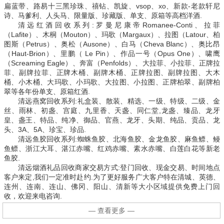
扁蓝带、路易十三黑珍珠、禧钻、凯旋、vsop、xo、新款-老款轩尼
诗、马爹利、人头马、限量版、珍藏版、单支、原箱等高档洋酒.
清远红酒回收系列:罗曼尼康帝Romanee-Conti、拉菲
（Lafite）、木桐（Mouton）、玛歌（Margaux）、拉图（Latour、柏
图斯（Petrus）、奥松（Ausone）、白马（Cheva Blanc）、奥比昂
（Haut-Brion）、里鹏（ Le Pin）、作品一号（Opus One）、啸鹰
（Screaming Eagle）、奔富（Penfolds）、大拉菲、小拉菲、正牌拉
菲、副牌拉菲、正牌木桶、副牌木桶、正牌拉图、副牌拉图、大木
桶、小木桶、大玛歌、小玛歌、大拉图、小拉图、正牌柏翠、副牌柏
翠等各年份单支、原箱红酒.
清远燕窝回收系列:礼盒装、散装、精选、一级、特级、二级、金
丝、雨林、初盏、宫庭、九里香、天盏、同仁堂,龙盏、臻品、龙牙
皇、盏王、特品、纯净、御品、官燕、龙牙、头期、纯品、贡品、龙
头、3A、5A、珍宝、珍品.
清远鱼胶回收系列:蜘蛛鱼胶、北海鱼胶、金龙鱼胶、麻鱼鳔、鳗
鱼鳔、浙江大耳、湛江赤嘴、红鸡赤嘴、素水赤嘴、白莲白花等新老
鱼胶.
清远烟酒礼品回收商家交易方式:登门回收、现金交易、时间地点
客户来定,我们一定准时赴约.为了更好服务广大客户特在清城、英德、
连州、连南、连山、佛冈、阳山、清新等大小区域提供免费上门回
收，欢迎来电咨询.
— 查看更多 —