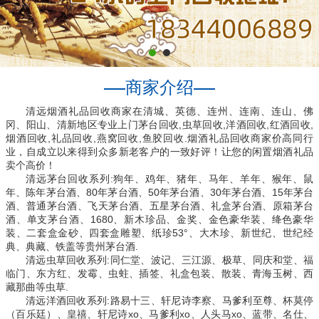
商家介绍
清远烟酒礼品回收商家在清城、英德、连州、连南、连山、佛
冈、阳山、清新地区专业上门茅台回收,虫草回收,洋酒回收,红酒回收,
烟酒回收,礼品回收,燕窝回收,鱼胶回收.烟酒礼品回收商家价高同行
业，自成立以来得到众多新老客户的一致好评！让您的闲置烟酒礼品
卖个高价！
清远茅台回收系列:狗年、鸡年、猪年、马年、羊年、猴年、鼠
年、陈年茅台酒、80年茅台酒、50年茅台酒、30年茅台酒、15年茅台
酒、普通茅台酒、飞天茅台酒、五星茅台酒、礼盒茅台酒、原箱茅台
酒、单支茅台酒、1680、新木珍品、金奖、金色豪华装、绛色豪华
装、二套盒金砂、四套盒雕塑、纸珍53°、大木珍、新世纪、世纪经
典、典藏、铁盖等贵州茅台酒.
清远虫草回收系列:同仁堂、波记、三江源、极草、同庆和堂、福
临门、东方红、发霉、虫蛀、插签、礼盒包装、散装、青海玉树、西
藏那曲等虫草.
清远洋酒回收系列:路易十三、轩尼诗李察、马爹利至尊、杯莫停
（百乐廷）、皇禧、轩尼诗xo、马爹利xo、人头马xo、蓝带、名仕、