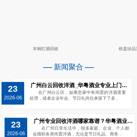
木桐红酒回收
铁盖珍品
新闻聚合
广州白云回收洋酒_华粤酒业专业上门回收路易十三_电话13538859989
23
在广州白云区，如果您家中有闲置的洋酒需要
2026-06
处理，或者企业年会、节日礼尚往来留下了多...
广州专业回收洋酒哪家靠谱？华粤酒业高价上门回收o洋酒
23
在广州日常生活中，很多家庭、企业、个人都
2026-06
会囤积各类闲置洋酒，无论是节日礼品、商务...